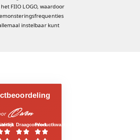
 het FIIO LOGO, waardoor
 bemonsteringsfrequenties
allemaal instelbaar kunt
ctbeoordeling
Owen
oor
aliteit
iterlijk
Draagcomfort
Productkwaliteit





