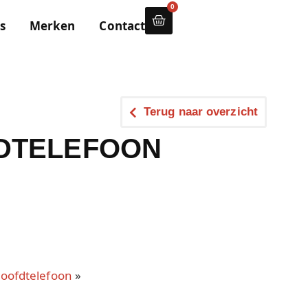
0
s
Merken
Contact
Terug naar overzicht
0FDTELEFOON
oofdtelefoon
»