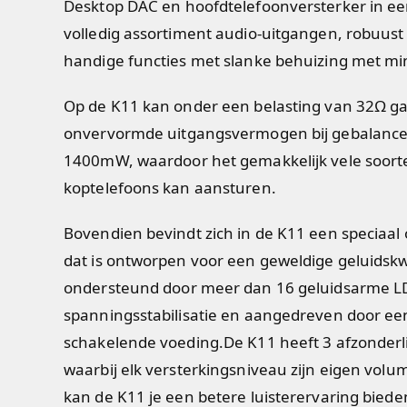
Desktop DAC en hoofdtelefoonversterker in ee
volledig assortiment audio-uitgangen, robuu
handige functies met slanke behuizing met min
Op de K11 kan onder een belasting van 32Ω g
onvervormde uitgangsvermogen bij gebalance
1400mW, waardoor het gemakkelijk vele soort
koptelefoons kan aansturen.
Bovendien bevindt zich in de K11 een speciaal
dat is ontworpen voor een geweldige geluidskwa
ondersteund door meer dan 16 geluidsarme L
spanningsstabilisatie en aangedreven door ee
schakelende voeding.
De K11 heeft 3 afzonderl
waarbij elk versterkingsniveau zijn eigen volu
kan de K11 je een betere luisterervaring biede