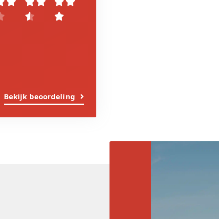









Bekijk beoordeling