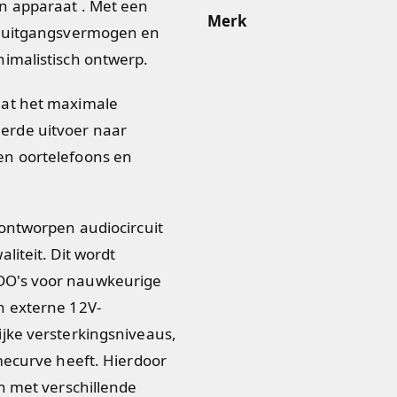
n apparaat . Met een
Merk
st uitgangsvermogen en
imalistisch ontwerp.
aat het maximale
erde uitvoer naar
en oortelefoons en
 ontworpen audiocircuit
liteit. Dit wordt
DO's voor nauwkeurige
n externe 12V-
ijke versterkingsniveaus,
mecurve heeft. Hierdoor
n met verschillende