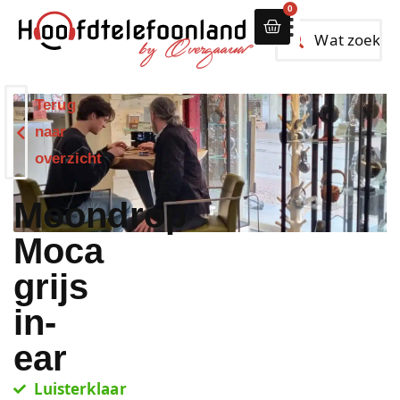
0
Alle hoofdtelef
Terug
naar
overzicht
Moondrop
Moca
grijs
in-
ear
Luisterklaar