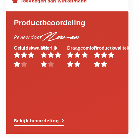
Toevoegen aan winkelmand
Productbeoordeling
Norman
Review door
Geluidskwaliteit
Uiterlijk
Draagcomfort
Productkwaliteit




















Bekijk beoordeling