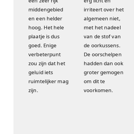
een zeer rijk
erg licht en
middengebied
irriteert over het
en een helder
algemeen niet,
hoog. Het hele
met het nadeel
plaatje is dus
van de stof van
goed. Enige
de oorkussens.
verbeterpunt
De oorschelpen
zou zijn dat het
hadden dan ook
geluid iets
groter gemogen
ruimtelijker mag
om dit te
zijn.
voorkomen.