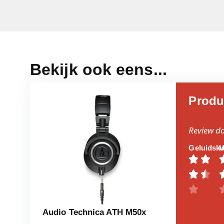
Bekijk ook eens...
Produ
Review d
Geluidskw
U





Audio Technica ATH M50x