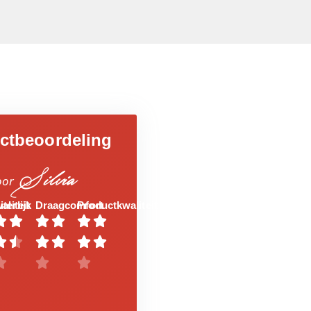
ctbeoordeling
Silvia
oor
aliteit
iterlijk
Draagcomfort
Productkwaliteit














