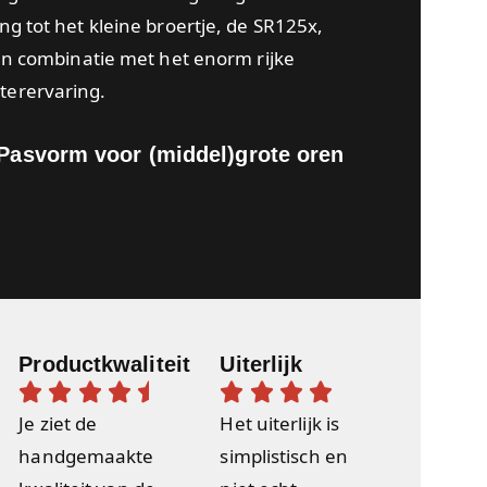
ng tot het kleine broertje, de SR125x,
 in combinatie met het enorm rijke
terervaring.
Pasvorm voor (middel)grote oren
Productkwaliteit
Uiterlijk










Je ziet de
Het uiterlijk is
handgemaakte
simplistisch en