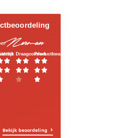
ctbeoordeling
Norman
oor
aliteit
iterlijk
Draagcomfort
Productkwaliteit















Bekijk beoordeling