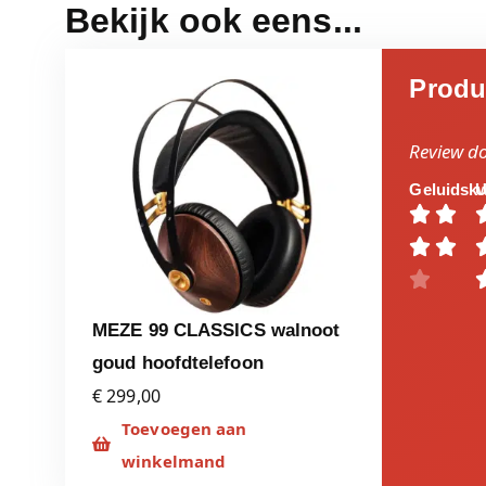
Bekijk ook eens...
Produ
Review d
Geluidskw
U





MEZE 99 CLASSICS walnoot
goud hoofdtelefoon
€ 299,00
Toevoegen aan
winkelmand