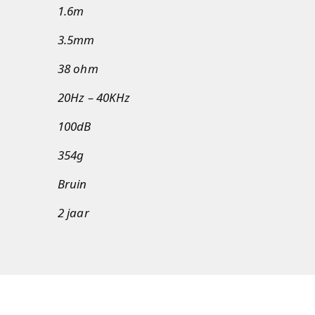
1.6m
3.5mm
38 ohm
20Hz – 40KHz
100dB
354g
Bruin
2 jaar