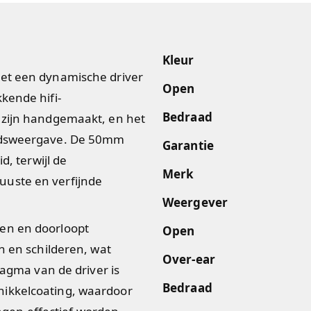
Kleur
met een dynamische driver
Open
kende hifi-
Bedraad
 zijn handgemaakt, en het
uidsweergave. De 50mm
Garantie
d, terwijl de
Merk
uuste en verfijnde
Weergever
en en doorloopt
Open
n en schilderen, wat
Over-ear
ragma van de driver is
Bedraad
nikkelcoating, waardoor