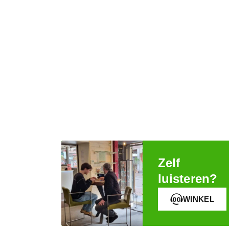
Zelf
luisteren?
WINKEL