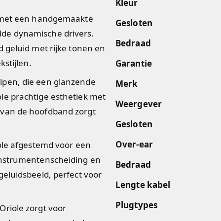
Kleur
n met een handgemaakte
Gesloten
de dynamische drivers.
Bedraad
 geluid met rijke tonen en
kstijlen.
Garantie
lpen, die een glanzende
Merk
le prachtige esthetiek met
Weergever
 van de hoofdband zorgt
Gesloten
Over-ear
iole afgestemd voor een
instrumentenscheiding en
Bedraad
geluidsbeeld, perfect voor
Lengte kabel
Plugtypes
riole zorgt voor