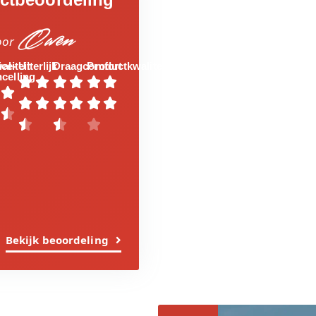
Owen
oor
aliteit
ice-
Uiterlijk
Draagcomfort
Productkwaliteit
celling

















Bekijk beoordeling