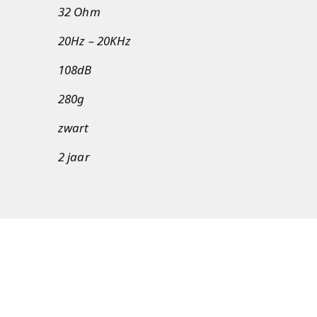
32 Ohm
20Hz – 20KHz
108dB
280g
zwart
2 jaar