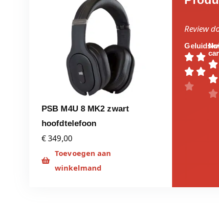
Review d
Geluidskw
No
can








PSB M4U 8 MK2 zwart
hoofdtelefoon
€ 349,00
Toevoegen aan
winkelmand