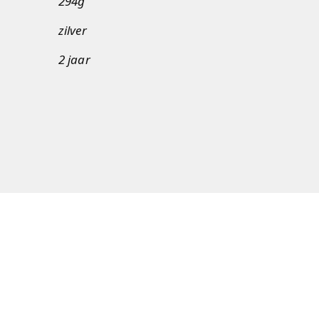
294g
zilver
2 jaar