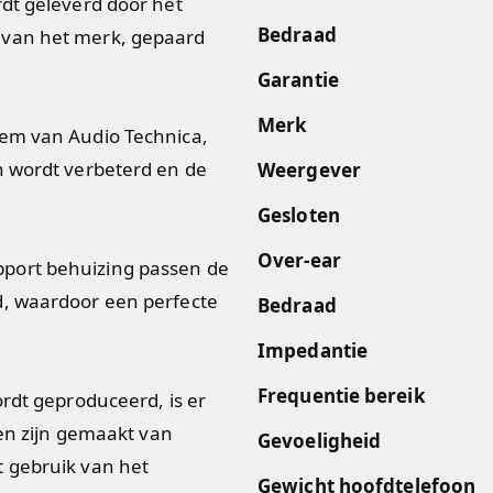
rdt geleverd door het
Bedraad
 van het merk, gepaard
Garantie
Merk
eem van Audio Technica,
n wordt verbeterd en de
Weergever
Gesloten
Over-ear
port behuizing passen de
d, waardoor een perfecte
Bedraad
Impedantie
Frequentie bereik
ordt geproduceerd, is er
pen zijn gemaakt van
Gevoeligheid
t gebruik van het
Gewicht hoofdtelefoon