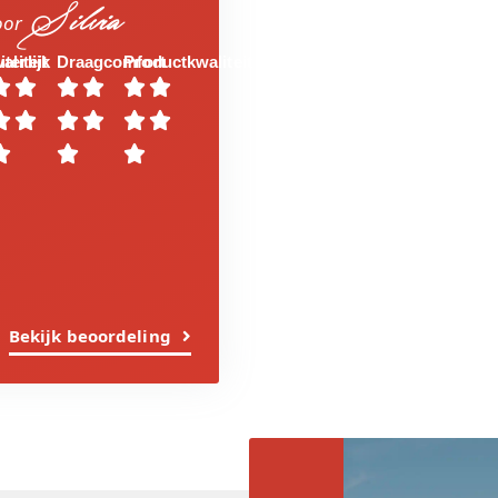
Silvia
oor
aliteit
iterlijk
Draagcomfort
Productkwaliteit















Bekijk beoordeling