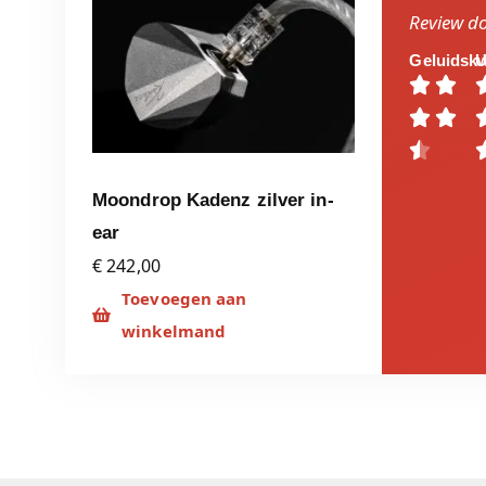
Review d
Geluidskw
U





Moondrop Kadenz zilver in-
ear
€ 242,00
Toevoegen aan
winkelmand