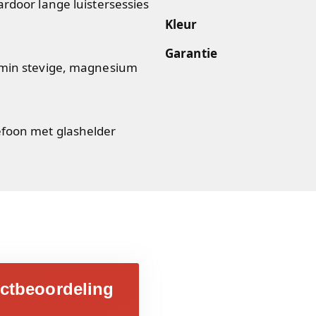
ardoor lange luistersessies
Kleur
Garantie
temin stevige, magnesium
efoon met glashelder
ctbeoordeling