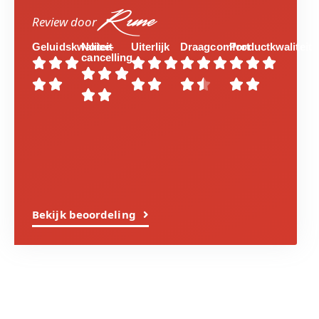
Rune
Review door
Geluidskwaliteit
Noice-
Uiterlijk
Draagcomfort
Productkwaliteit
cancelling

























Bekijk beoordeling