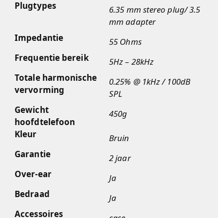
Plugtypes
6.35 mm stereo plug/ 3.5
mm adapter
Impedantie
55 Ohms
Frequentie bereik
5Hz – 28kHz
Totale harmonische
0.25% @ 1kHz / 100dB
vervorming
SPL
Gewicht
450g
hoofdtelefoon
Kleur
Bruin
Garantie
2 jaar
Over-ear
Ja
Bedraad
Ja
Accessoires
case