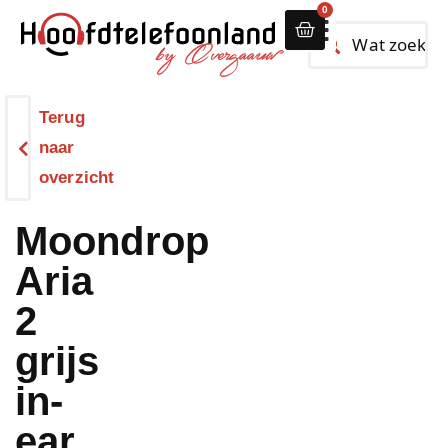
0
Alle hoofdtelef
Terug
naar
overzicht
Moondrop
Aria
2
grijs
in-
ear