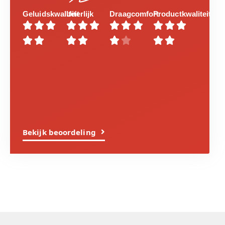
Norman
Geluidskwaliteit
Uiterlijk
Draagcomfort
Productkwaliteit




















Bekijk beoordeling