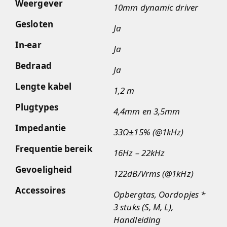
Weergever
10mm dynamic driver
Gesloten
Ja
In-ear
Ja
Bedraad
Ja
Lengte kabel
1,2 m
Plugtypes
4,4mm en 3,5mm
Impedantie
33Ω±15% (@1kHz)
Frequentie bereik
16Hz – 22kHz
Gevoeligheid
122dB/Vrms (@1kHz)
Accessoires
Opbergtas, Oordopjes *
3 stuks (S, M, L),
Handleiding