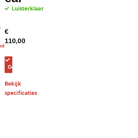
Luisterklaar
n
€
110,00
nd
Bedraad
Gesloten
Bekijk
specificaties