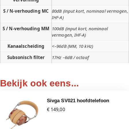
S / N-verhouding MC
80dB (input kort, nominaal vermogen,
IHF-A)
S / N-verhouding MM
100dB (input kort, nominaal
vermogen, IHF-A)
Kanaalscheiding
<–96dB (MM, 10 kHz)
Subsonisch filter
17Hz –6dB / octaaf
Bekijk ook eens...
Sivga SV021 hoofdtelefoon
€ 149,00