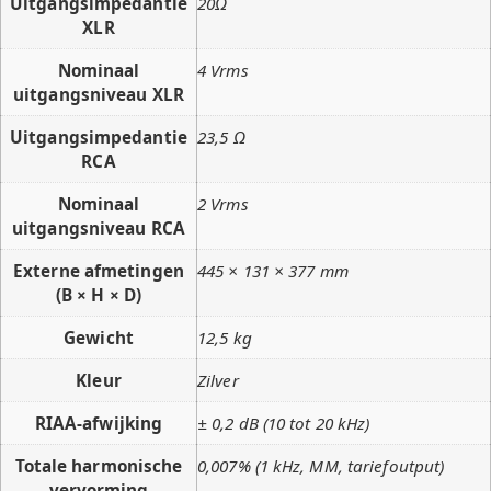
Uitgangsimpedantie
20Ω
XLR
Nominaal
4 Vrms
uitgangsniveau XLR
Uitgangsimpedantie
23,5 Ω
RCA
Nominaal
2 Vrms
uitgangsniveau RCA
Externe afmetingen
445 × 131 × 377 mm
(B × H × D)
Gewicht
12,5 kg
Kleur
Zilver
RIAA-afwijking
± 0,2 dB (10 tot 20 kHz)
Totale harmonische
0,007% (1 kHz, MM, tariefoutput)
vervorming