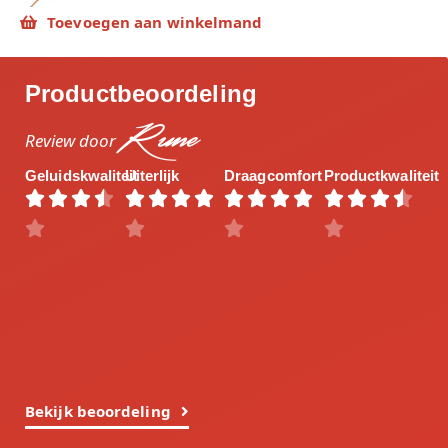
Toevoegen aan winkelmand
Productbeoordeling
Rune
Review door
Geluidskwaliteit
Uiterlijk
Draagcomfort
Productkwaliteit




















Bekijk beoordeling