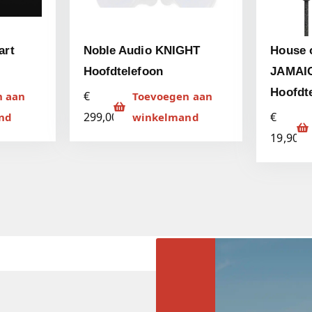
art
Noble Audio KNIGHT
House 
Hoofdtelefoon
JAMAI
Hoofdt
€
n aan
Toevoegen aan
299,00
€
nd
winkelmand
19,90