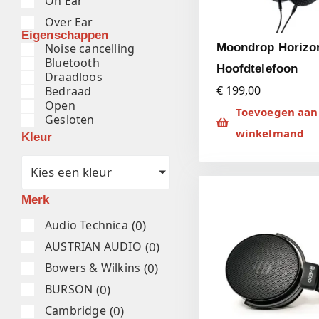
On Ear
Over Ear
Eigenschappen
Noise cancelling
Moondrop Horizo
Bluetooth
Hoofdtelefoon
Draadloos
€ 199,00
Bedraad
Open
Toevoegen aan
Gesloten
winkelmand
Kleur
Kies een kleur
Merk
(
0
)
Audio Technica
(
0
)
AUSTRIAN AUDIO
(
0
)
Bowers & Wilkins
(
0
)
BURSON
(
0
)
Cambridge