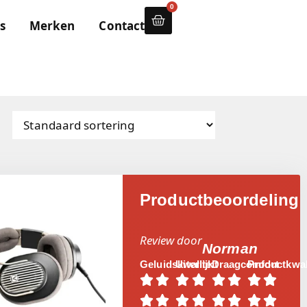
0
s
Merken
Contact
Productbeoordeling
Review door
Norman
Geluidskwaliteit
Uiterlijk
Draagcomfort
Productkwali















