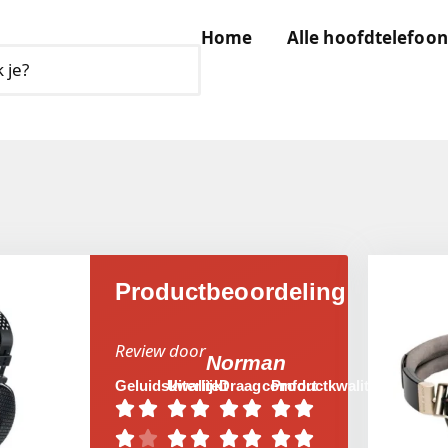
Home
Alle hoofdtelefoon
Productbeoordeling
Review door
Norman
Geluidskwaliteit
Uiterlijk
Draagcomfort
Productkwaliteit















