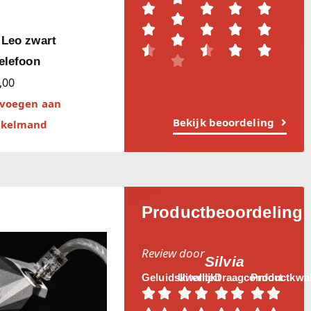










Leo zwart





elefoon
,00
voegen aan
Bekijk beoordeling
nkelmand
Productbeoordeling
Review door
Silvia
Geluidskwaliteit
Uiterlijk
Draagcomfort
Productkwali







