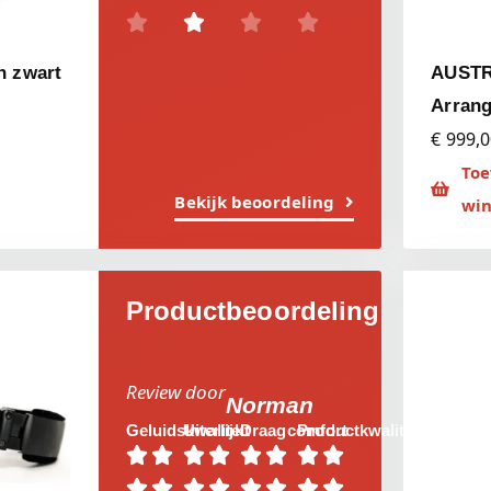




n zwart
AUSTR
Arrang
€ 999,
Toe
Bekijk beoordeling
wi
Productbeoordeling
Review door
Norman
Geluidskwaliteit
Uiterlijk
Draagcomfort
Productkwaliteit















