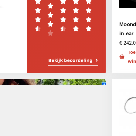















Moondr





in-ear
€ 242,
Toe
Bekijk beoordeling
wi