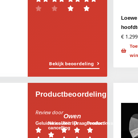




Loewe 
hoofdt
€ 1.299
Toe
wi
Bekijk beoordeling
Productbeoordeling
Review door
Owen
Geluidskwaliteit
Noice-
Uiterlijk
Draagcomfort
Productkwaliteit
cancelling




