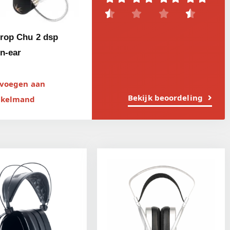




rop Chu 2 dsp
in-ear
voegen aan
Bekijk beoordeling
nkelmand