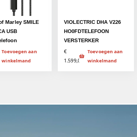
of Marley SMILE
VIOLECTRIC DHA V226
CA USB
HO0FDTELEFOON
elefoon
VERSTERKER
€
Toevoegen aan
Toevoegen aan
1.599,00
winkelmand
winkelmand