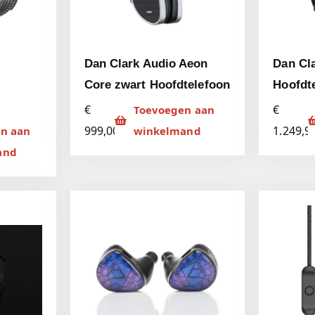
Dan Clark Audio Aeon
Dan Cl
Core zwart Hoofdtelefoon
Hoofdt
€
€
Toevoegen aan
999,00
1.249,9
n aan
winkelmand
and