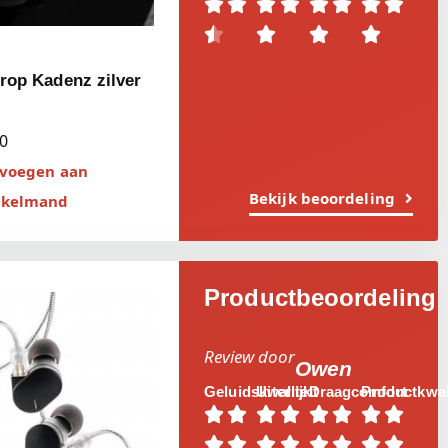












op Kadenz zilver
00
voegen aan
Bekijk beoordeling
nkelmand
Productbeoordeling
Review door
Owen
Geluidskwaliteit
Uiterlijk
Draagcomfort
Productkwali















