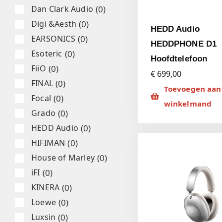
(
0
)
Dan Clark Audio
(
0
)
Digi &Aesth
HEDD Audio
(
0
)
EARSONICS
HEDDPHONE D1
(
0
)
Esoteric
Hoofdtelefoon
(
0
)
FiiO
€ 699,00
(
0
)
FINAL
Toevoegen aan
(
0
)
Focal
winkelmand
(
0
)
Grado
(
0
)
HEDD Audio
(
0
)
HIFIMAN
(
0
)
House of Marley
(
0
)
iFI
(
0
)
KINERA
(
0
)
Loewe
(
0
)
Luxsin