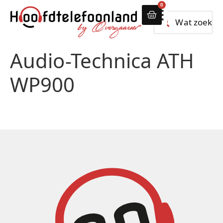
0
Alle hoofdtelef
Audio-Technica ATH
WP900