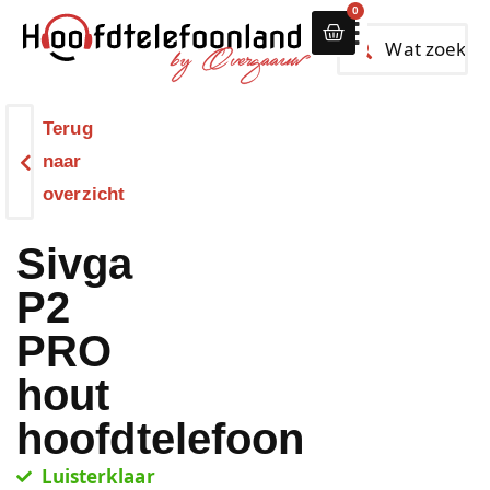
0
Alle hoofdtelef
Terug
naar
overzicht
Sivga
P2
PRO
hout
hoofdtelefoon
Luisterklaar