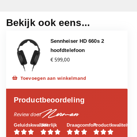
Bekijk ook eens...
Sennheiser HD 660s 2
hoofdtelefoon
€ 599,00
Toevoegen aan winkelmand
Productbeoordeling
Norman
Review door
Geluidskwaliteit
Uiterlijk
Draagcomfort
Productkwaliteit











