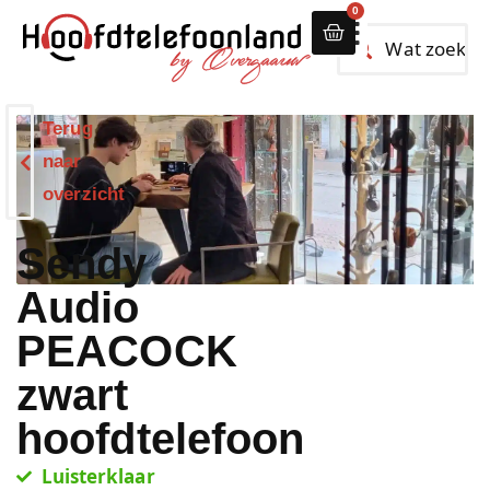
0
Alle hoofdtelef
Terug
naar
overzicht
Sendy
Audio
PEACOCK
zwart
hoofdtelefoon
Luisterklaar