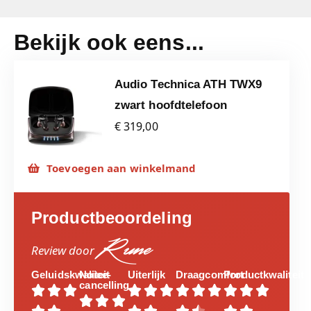
Bekijk ook eens...
Audio Technica ATH TWX9
zwart hoofdtelefoon
€ 319,00
Toevoegen aan winkelmand
Productbeoordeling
Rune
Review door
Geluidskwaliteit
Noice-
Uiterlijk
Draagcomfort
Productkwaliteit
cancelling














