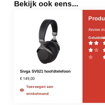
Bekijk ook eens...
Produ
Review d
Geluidskw
U





Sivga SV021 hoofdtelefoon
€ 149,00
Toevoegen aan
winkelmand