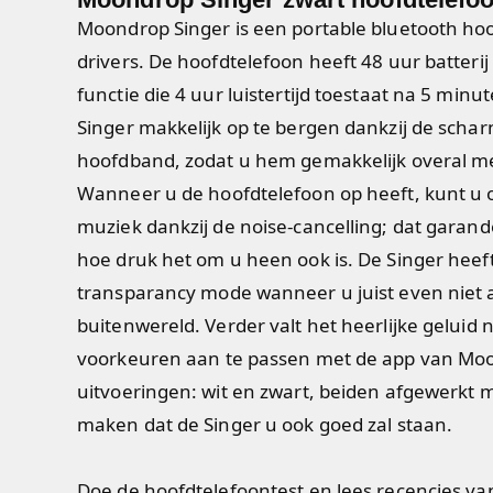
Moondrop Singer is een portable bluetooth h
drivers. De hoofdtelefoon heeft 48 uur batterij
functie die 4 uur luistertijd toestaat na 5 minu
Singer makkelijk op te bergen dankzij de schar
hoofdband, zodat u hem gemakkelijk overal 
Wanneer u de hoofdtelefoon op heeft, kunt u 
muziek dankzij de noise-cancelling; dat garand
hoe druk het om u heen ook is. De Singer heeft
transparancy mode wanneer u juist even niet af
buitenwereld. Verder valt het heerlijke geluid
voorkeuren aan te passen met de app van Mo
uitvoeringen: wit en zwart, beiden afgewerkt me
maken dat de Singer u ook goed zal staan.
Doe de hoofdtelefoontest en lees recencies v