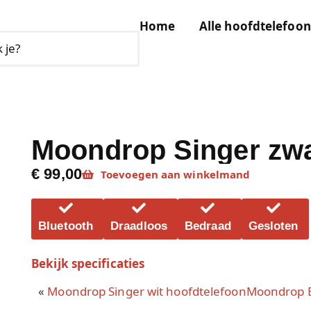
Home
Alle hoofdtelefoon
Moondrop Singer zwa
€ 99,00
Toevoegen aan winkelmand
Bluetooth
Draadloos
Bedraad
Gesloten
Bekijk specificaties
«
Moondrop Singer wit hoofdtelefoon
Moondrop E