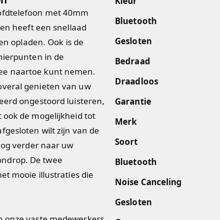
Kleur
oofdtelefoon met 40mm
Bluetooth
 en heeft een snellaad
Gesloten
ten opladen. Ook is de
nierpunten in de
Bedraad
mee naartoe kunt nemen.
Draadloos
overal genieten van uw
eerd ongestoord luisteren,
Garantie
 ook de mogelijkheid tot
Merk
gesloten wilt zijn van de
Soort
 nog verder naar uw
ondrop. De twee
Bluetooth
t mooie illustraties die
Noise Canceling
Gesloten
an onze vaste medewerkers