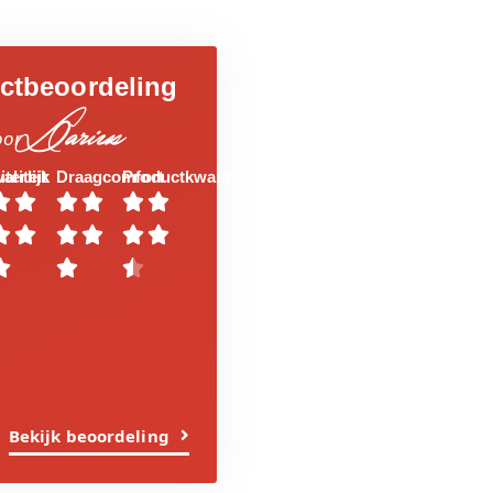
ctbeoordeling
Darius
oor
aliteit
iterlijk
Draagcomfort
Productkwaliteit















Bekijk beoordeling