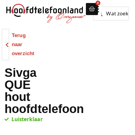
0
Alle hoofdtelef
Terug
naar
overzicht
Sivga
QUE
hout
hoofdtelefoon
Luisterklaar