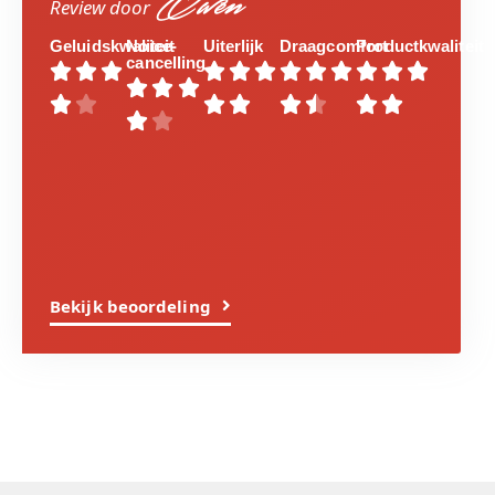
Owen
Review door
Geluidskwaliteit
Noice-
Uiterlijk
Draagcomfort
Productkwaliteit
cancelling

























Bekijk beoordeling