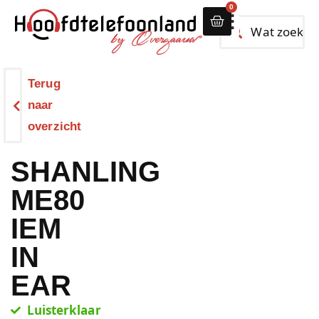
0
Alle hoofdtelef
Terug
naar
overzicht
SHANLING
ME80
IEM
IN
EAR
Luisterklaar