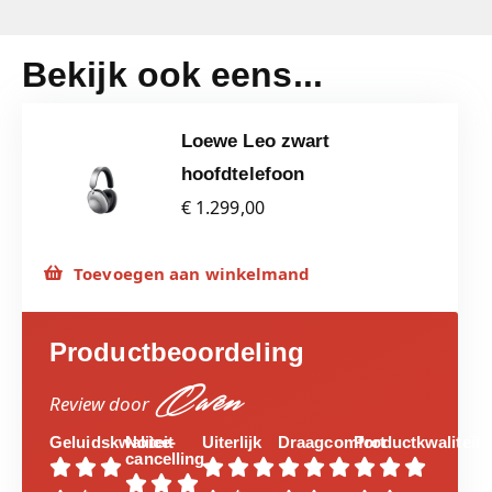
Bekijk ook eens...
Loewe Leo zwart
hoofdtelefoon
€ 1.299,00
Toevoegen aan winkelmand
Productbeoordeling
Owen
Review door
Geluidskwaliteit
Noice-
Uiterlijk
Draagcomfort
Productkwaliteit
cancelling














