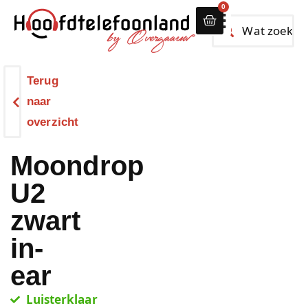
0
Alle hoofdtelef
Terug
naar
overzicht
Moondrop
U2
zwart
in-
ear
Luisterklaar