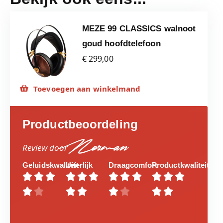
MEZE 99 CLASSICS walnoot
goud hoofdtelefoon
€ 299,00
Toevoegen aan winkelmand
Productbeoordeling
Norman
Review door
Geluidskwaliteit
Uiterlijk
Draagcomfort
Productkwaliteit



















