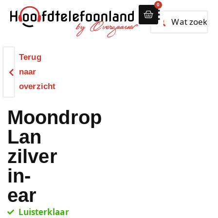
0
Alle hoofdtelef
Terug
naar
overzicht
Moondrop
Lan
zilver
in-
ear
Luisterklaar