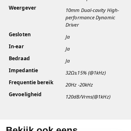
Weergever
10mm Dual-cavity High-
performance Dynamic
Driver
Gesloten
Ja
In-ear
Ja
Bedraad
Ja
Impedantie
32Ω±15% (@1kHz)
Frequentie bereik
20Hz -20kHz
Gevoeligheid
120dB/Vrms(@1kHz)
Bekijk ook eens...