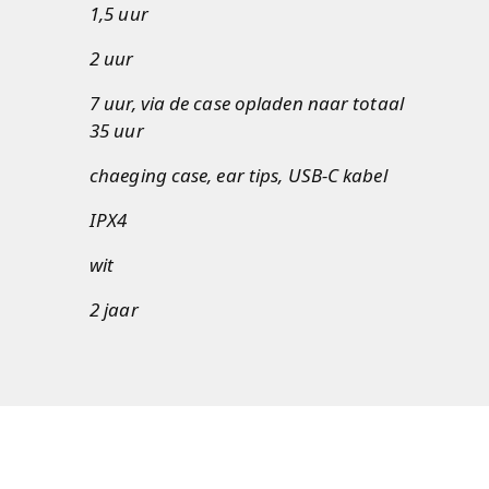
1,5 uur
2 uur
7 uur, via de case opladen naar totaal
35 uur
chaeging case, ear tips, USB-C kabel
IPX4
wit
2 jaar