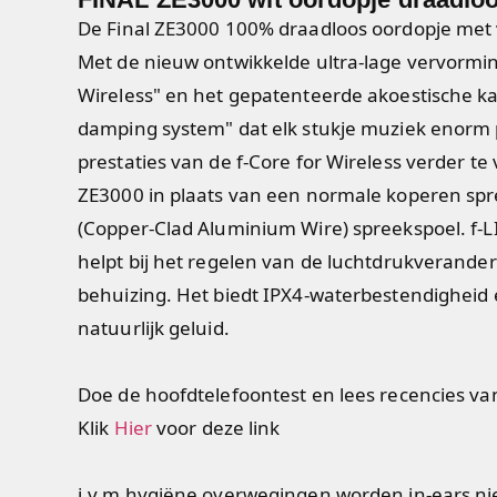
De Final ZE3000 100% draadloos oordopje met v
Met de nieuw ontwikkelde ultra-lage vervorming
Wireless" en het gepatenteerde akoestische 
damping system" dat elk stukje muziek enorm 
prestaties van de f-Core for Wireless verder te
ZE3000 in plaats van een normale koperen sp
(Copper-Clad Aluminium Wire) spreekspoel. f
helpt bij het regelen van de luchtdrukverander
behuizing. Het biedt IPX4-waterbestendigheid e
natuurlijk geluid.
Doe de hoofdtelefoontest en lees recencies v
Klik
Hier
voor deze link
i.v.m hygiëne overwegingen worden in-ears n