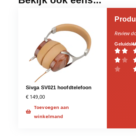
Produ
Review d
Geluidskw
U





Sivga SV021 hoofdtelefoon
€ 149,00
Toevoegen aan
winkelmand