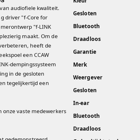
Kleur
an audiofiele kwaliteit.
Gesloten
 driver "f-Core for
Bluetooth
kamerontwerp "f-LINK
plezierig maakt. Om de
Draadloos
 verbeteren, heeft de
Garantie
reekspoel een CCAW
-LINK-dempingssysteem
Merk
ing in de gesloten
Weergever
n tegelijkertijd een
Gesloten
In-ear
an onze vaste medewerkers
Bluetooth
Draadloos
iet gedemonstreerd