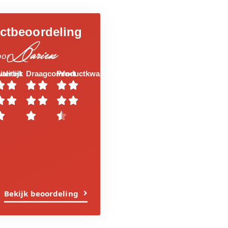
ctbeoordeling
Darius
oor
aliteit
iterlijk
Draagcomfort
Productkwaliteit















Bekijk beoordeling