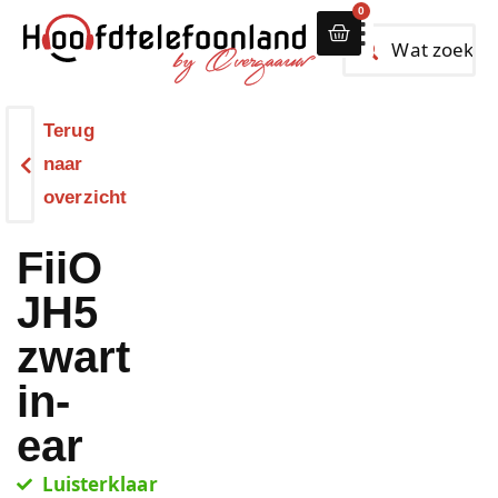
0
Alle hoofdtelef
Terug
naar
overzicht
FiiO
JH5
zwart
in-
ear
Luisterklaar