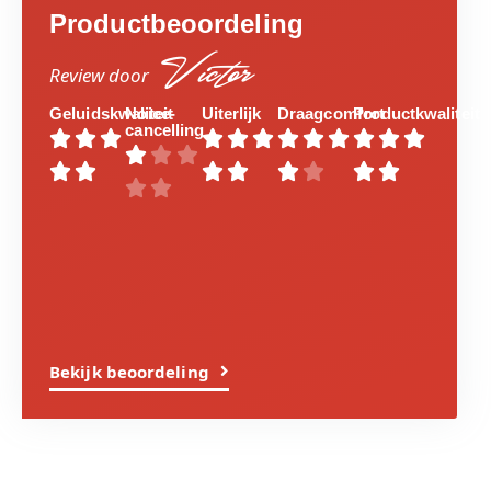
Productbeoordeling
Victor
Review door
Geluidskwaliteit
Noice-
Uiterlijk
Draagcomfort
Productkwaliteit
cancelling

























Bekijk beoordeling