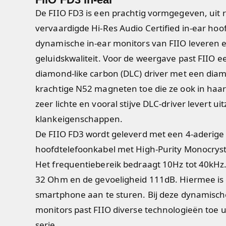
De FIIO FD3 is een prachtig vormgegeven, uit r
vervaardigde Hi-Res Audio Certified in-ear hoo
dynamische in-ear monitors van FIIO leveren 
geluidskwaliteit. Voor de weergave past FIIO e
diamond-like carbon (DLC) driver met een dia
krachtige N52 magneten toe die ze ook in haa
zeer lichte en vooral stijve DLC-driver levert ui
klankeigenschappen.
De FIIO FD3 wordt geleverd met een 4-aderig
hoofdtelefoonkabel met High-Purity Monocrysta
Het frequentiebereik bedraagt 10Hz tot 40kHz
32 Ohm en de gevoeligheid 111dB. Hiermee is 
smartphone aan te sturen. Bij deze dynamische 
monitors past FIIO diverse technologieën toe 
serie.