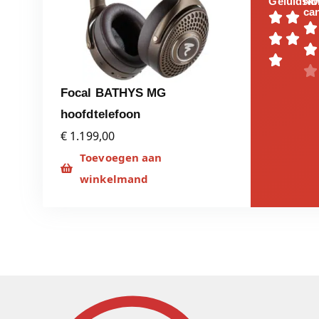
Geluidskw
No
can








Focal BATHYS MG
hoofdtelefoon
€ 1.199,00
Toevoegen aan
winkelmand