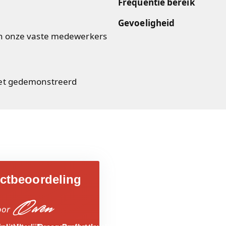
Frequentie bereik
Gevoeligheid
an onze vaste medewerkers
iet gedemonstreerd
ctbeoordeling
Owen
oor