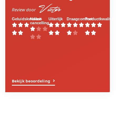
Victor
Review door
Geluidskwaliteit
Noice-
Uiterlijk
Draagcomfort
Productkwaliteit
cancelling

























Bekijk beoordeling