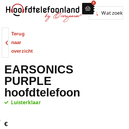
0
Alle hoofdtelef
Terug
naar
overzicht
EARSONICS
PURPLE
hoofdtelefoon
Luisterklaar
n
€